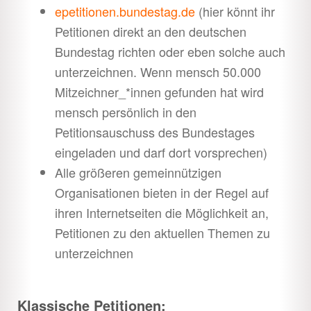
öffnen
epetitionen.bundestag.de
(hier könnt ihr
Youth
Unter
Petitionen direkt an den deutschen
öffnen
Bundestag richten oder eben solche auch
Downloads
Unter
unterzeichnen. Wenn mensch 50.000
öffnen
Mitzeichner_*innen gefunden hat wird
Shop
Unter
mensch persönlich in den
öffnen
Petitionsauschuss des Bundestages
eingeladen und darf dort vorsprechen)
Alle größeren gemeinnützigen
Organisationen bieten in der Regel auf
ihren Internetseiten die Möglichkeit an,
Petitionen zu den aktuellen Themen zu
unterzeichnen
Klassische Petitionen: