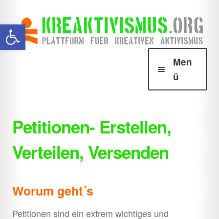
Zur
Zum
Werkzeugleiste öffnen
Navigation
Inhalt
springen
springen
Men
ü
Über Krea
Unter
öffnen
Petitionen- Erstellen,
Howtos
Unter
Verteilen, Versenden
öffnen
Aktionsformen
Unter
öffnen
Anmeldepflichtige
Unter
Worum geht´s
öffnen
Nicht-
Unter
Petitionen sind ein extrem wichtiges und