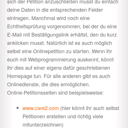
sich der Petition anzuschließen musst du einfach
Überidentifikation
deine Daten in die entsprechenden Felder
eintragen. Manchmal wird noch eine
Sofaaktivismus
Unter
Echtheitsprüfung vorgenommen, bei der du eine
öffnen
E-Mail mit Bestätigungslink erhältst, den du kurz
Behördenkrams
Unter
anklicken musst. Natürlich ist es auch möglich
öffnen
selbst eine Onlinepetition zu starten. Wenn ihr
Direct Action
Unter
euch mit Webprogrammierung auskennt, könnt
öffnen
ihr dies auf einer eigens dafür geschriebenen
Recherchen
Unter
Homepage tun. Für alle anderen gibt es auch
öffnen
Onlinedienste, die dies ermöglichen.
Pressearbeit
Unter
Online-Petitionsseiten sind beispielsweise:
öffnen
Do it yourself
Unter
www.care2.com
(hier könnt ihr auch selbst
öffnen
Petitionen erstellen und richtig viele
Strukturen
Unter
mitunterzeichnen)