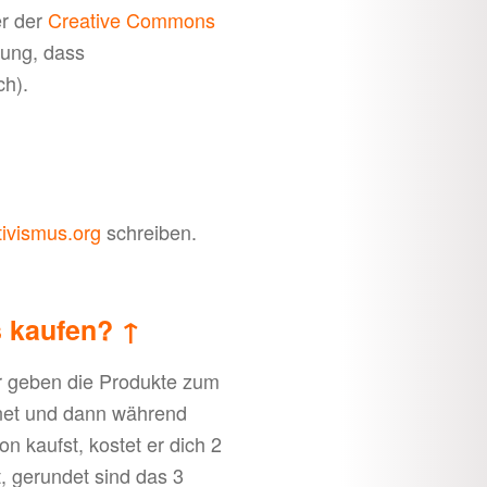
er der
Creative Commons
ngung, dass
ch).
ivismus.org
schreiben.
s kaufen?
↑
ir geben die Produkte zum
hnet und dann während
n kaufst, kostet er dich 2
, gerundet sind das 3