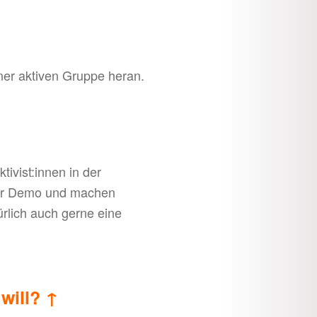
iner aktiven Gruppe heran.
ivist:innen in der
ner Demo und machen
rlich auch gerne eine
 will?
↑