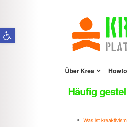
Zur
Zum
Navigation
Inhalt
Werkzeugleiste öffnen
springen
springen
Über Krea
Howto
Häufig gestel
Was ist kreaktivis