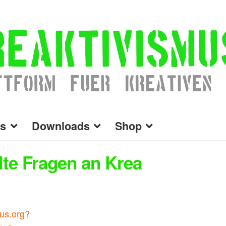
s
Downloads
Shop
lte Fragen an Krea
mus.org?