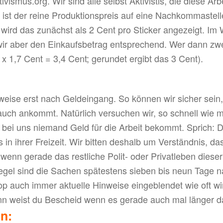
vismus.org. Wir sind alle selbst Aktivistis, die diese Arbei
s ist der reine Produktionspreis auf eine Nachkommastell
 wird das zunächst als 2 Cent pro Sticker angezeigt. I
ir aber den Einkaufsbetrag entsprechend. Wer dann zwei 
x 1,7 Cent = 3,4 Cent; gerundet ergibt das 3 Cent).
eise erst nach Geldeingang. So können wir sicher sein,
auch ankommt. Natürlich versuchen wir, so schnell wie m
 bei uns niemand Geld für die Arbeit bekommt. Sprich: Di
 in ihrer Freizeit. Wir bitten deshalb um Verständnis, d
wenn gerade das restliche Polit- oder Privatleben dieser
gel sind die Sachen spätestens sieben bis neun Tage n
p auch immer aktuelle Hinweise eingeblendet wie oft w
n weist du Bescheid wenn es gerade auch mal länger d
n: