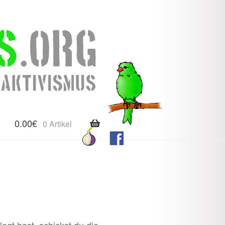
0.00
€
0 Artikel
gt hast, schickst du die