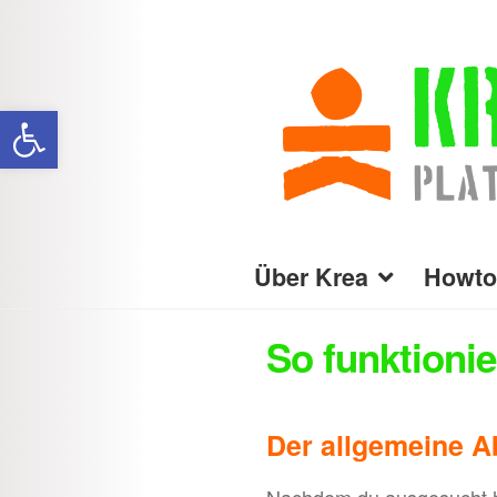
Zur
Zum
Navigation
Inhalt
Werkzeugleiste öffnen
springen
springen
Über Krea
Howto
So funktionie
Der allgemeine A
Nachdem du ausgesucht has