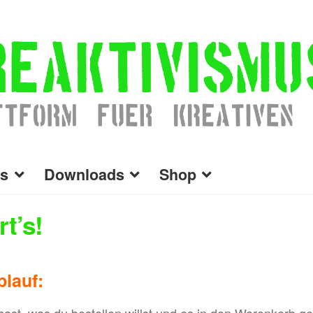
s
Downloads
Shop
rt’s!
blauf:
t, was du bestellen willst und es in den Warenkorb gele