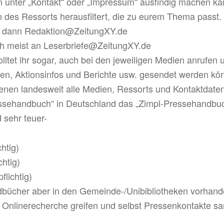
unter „Kontakt“ oder „Impressum“ ausfindig machen kann
 des Ressorts herausfiltert, die zu eurem Thema passt.
en dann Redaktion@ZeitungXY.de
h meist an Leserbriefe@ZeitungXY.de
solltet ihr sogar, auch bei den jeweiligen Medien anrufen
gen, Aktionsinfos und Berichte usw. gesendet werden kö
denen landesweit alle Medien, Ressorts und Kontaktdaten 
essehandbuch“ in Deutschland das „Zimpl-Pressehandbuch
 sehr teuer-
chtig)
chtig)
flichtig)
dbücher aber in den Gemeinde-/Unibibliotheken vorhande
ur Onlinerecherche greifen und selbst Pressenkontakte 