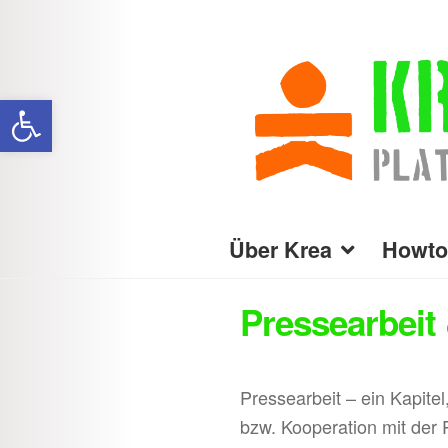
Zur
Zum
Navigation
Inhalt
Werkzeugleiste öffnen
springen
springen
Über Krea
Howto
Pressearbeit
Pressearbeit – ein Kapitel
bzw. Kooperation mit der 