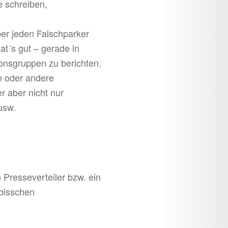
e schreiben,
ber jeden Falschparker
t´s gut – gerade in
ionsgruppen zu berichten.
n oder andere
er aber nicht nur
usw.
 Presseverteiler bzw. ein
 bisschen