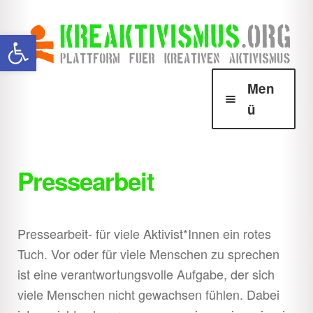
Zur
Zum
Werkzeugleiste öffnen
Navigation
Inhalt
springen
springen
Men
ü
Über Krea
Unter
öffnen
Pressearbeit
Howtos
Unter
öffnen
Aktionsformen
Unter
Pressearbeit- für viele Aktivist*Innen ein rotes
öffnen
Tuch. Vor oder für viele Menschen zu sprechen
Sofaaktivismus
Unter
ist eine verantwortungsvolle Aufgabe, der sich
öffnen
viele Menschen nicht gewachsen fühlen. Dabei
Behördenkrams
Unter