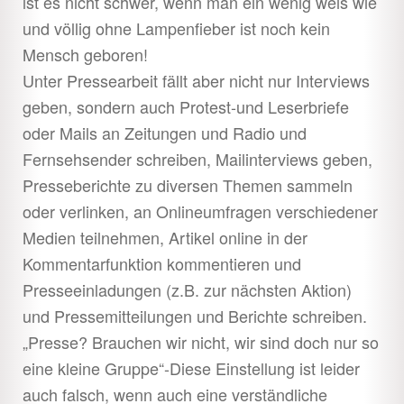
ist es nicht schwer, wenn man ein wenig weis wie
öffnen
und völlig ohne Lampenfieber ist noch kein
Direct Action
Unter
Mensch geboren!
öffnen
Unter Pressearbeit fällt aber nicht nur Interviews
Recherchen
Unter
geben, sondern auch Protest-und Leserbriefe
öffnen
oder Mails an Zeitungen und Radio und
Pressearbeit
Unter
Fernsehsender schreiben, Mailinterviews geben,
öffnen
Presseberichte zu diversen Themen sammeln
Do it yourself
Unter
oder verlinken, an Onlineumfragen verschiedener
öffnen
Strukturen
Medien teilnehmen, Artikel online in der
Unter
Kommentarfunktion kommentieren und
öffnen
Youth
Unter
Presseeinladungen (z.B. zur nächsten Aktion)
und Pressemitteilungen und Berichte schreiben.
öffnen
Downloads
Unter
„Presse? Brauchen wir nicht, wir sind doch nur so
eine kleine Gruppe“-Diese Einstellung ist leider
öffnen
Shop
Unter
auch falsch, wenn auch eine verständliche