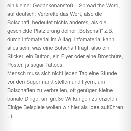
ein kleiner Gedankenanstoß – Spread the Word,
öffnen
Direct Action
Unter
auf deutsch: Verbreite das Wort, also die
Botschaft, bedeutet nichts anderes, als die
öffnen
Recherchen
Unter
geschickte Platzierung deiner „Botschaft“ z.B.
öffnen
durch Infomaterial im Alltag. Infomaterial kann
Pressearbeit
Unter
alles sein, was eine Botschaft trägt, also ein
öffnen
Sticker, ein Button, ein Flyer oder eine Broschüre,
Do it yourself
Unter
Poster, ja sogar Tattoos.
öffnen
Mensch muss sich nicht jeden Tag eine Stunde
Strukturen
Unter
vor den Supermarkt stellen und flyern, um
öffnen
Botschaften zu verbreiten, oft genügen kleine
Youth
Unter
banale Dinge, um große Wirkungen zu erzielen.
öffnen
Einige Beispiele wollen wir hier als Idee aufführen
Spread the word
;-)
Im Unterricht