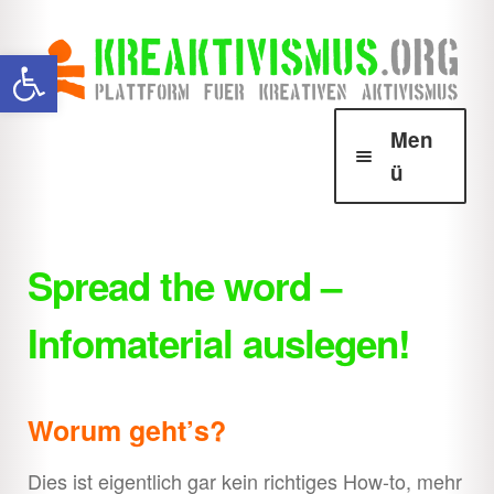
Zur
Zum
Werkzeugleiste öffnen
Navigation
Inhalt
springen
springen
Men
ü
Über Krea
Unter
öffnen
Spread the word –
Howtos
Unter
Infomaterial auslegen!
öffnen
Aktionsformen
Unter
öffnen
Sofaaktivismus
Unter
Worum geht’s?
öffnen
Behördenkrams
Unter
Dies ist eigentlich gar kein richtiges How-to, mehr