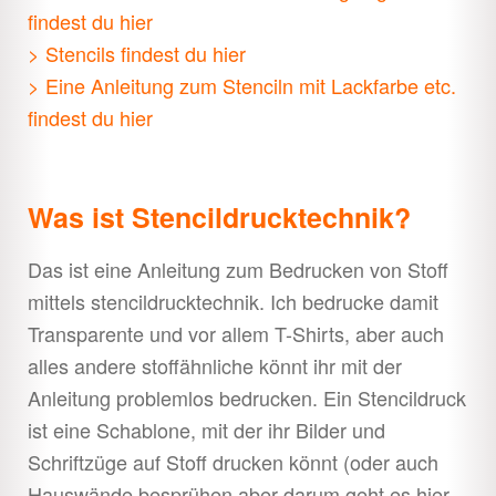
findest du hier
öffnen
Direct Action
Unter
> Stencils findest du hier
öffnen
> Eine Anleitung zum Stenciln mit Lackfarbe etc.
Recherchen
Unter
findest du hier
öffnen
Pressearbeit
Unter
öffnen
Was ist Stencildrucktechnik?
Do it yourself
Unter
öffnen
Das ist eine Anleitung zum Bedrucken von Stoff
Buttons
mittels stencildrucktechnik. Ich bedrucke damit
Transparente und vor allem T-Shirts, aber auch
Demoschilder
alles andere stoffähnliche könnt ihr mit der
Anleitung problemlos bedrucken. Ein Stencildruck
Fleischschale
ist eine Schablone, mit der ihr Bilder und
Schriftzüge auf Stoff drucken könnt (oder auch
Stenciltechnik
Hauswände besprühen aber darum geht es hier