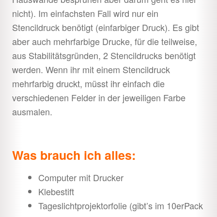
nicht). Im einfachsten Fall wird nur ein
Spuckis
Stencildruck benötigt (einfarbiger Druck). Es gibt
aber auch mehrfarbige Drucke, für die teilweise,
Sarg
aus Stabilitätsgründen, 2 Stencildrucks benötigt
werden. Wenn ihr mit einem Stencildruck
Sticker
mehrfarbig druckt, müsst ihr einfach die
verschiedenen Felder in der jeweiligen Farbe
Tatortschilder
ausmalen.
Transpi basteln
Textildruck
Was brauch ich alles:
Computer mit Drucker
Kleister
Klebestift
Tageslichtprojektorfolie (gibt’s im 10erPack
Kunstblut