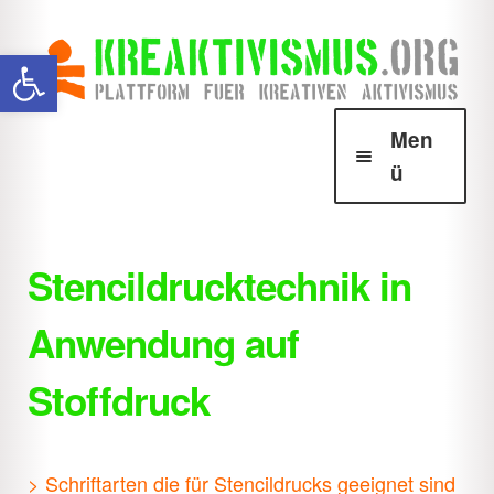
Zur
Zum
Werkzeugleiste öffnen
Navigation
Inhalt
springen
springen
Men
ü
Über Krea
Unter
öffnen
Stencildrucktechnik in
Howtos
Unter
Anwendung auf
öffnen
Aktionsformen
Unter
Stoffdruck
öffnen
Sofaaktivismus
Unter
öffnen
Behördenkrams
Unter
> Schriftarten die für Stencildrucks geeignet sind