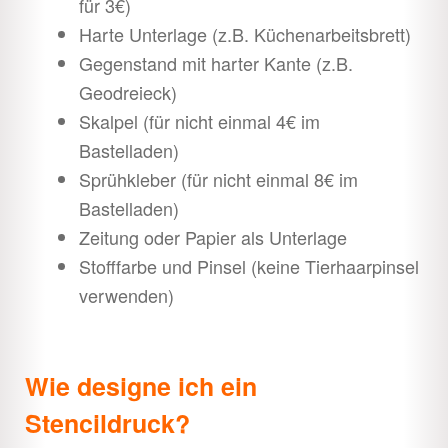
für 3€)
Strukturen
Harte Unterlage (z.B. Küchenarbeitsbrett)
Unter
Gegenstand mit harter Kante (z.B.
öffnen
Youth
Unter
Geodreieck)
Skalpel (für nicht einmal 4€ im
öffnen
Downloads
Unter
Bastelladen)
Sprühkleber (für nicht einmal 8€ im
öffnen
Shop
Unter
Bastelladen)
öffnen
Zeitung oder Papier als Unterlage
Stofffarbe und Pinsel (keine Tierhaarpinsel
verwenden)
Wie designe ich ein
Stencildruck?