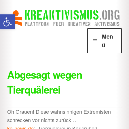
Zur
Zum
Werkzeugleiste öffnen
Navigation
Inhalt
springen
springen
Men
ü
Über Krea
Unter
öffnen
Abgesagt wegen
Howtos
Unter
Tierquälerei
öffnen
Downloads
Unter
öffnen
Shop
Unter
Oh Grauen! Diese wahnsinnigen Extremisten
öffnen
schrecken vor nichts zurück…
ka-news.de
: „Tierquälerei in Karlsruhe?