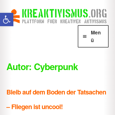
Zur
Zum
Werkzeugleiste öffnen
Navigation
Inhalt
springen
springen
Men
ü
Über Krea
Unter
öffnen
Autor:
Cyberpunk
Howtos
Unter
öffnen
Downloads
Unter
Bleib auf dem Boden der Tatsachen
öffnen
Shop
Unter
– Fliegen ist uncool!
öffnen