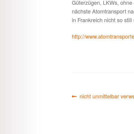
Güterzügen, LKWs, ohne d
nächste Atomtransport n
in Frankreich nicht so stil
http://www.atomtransport
Beitragsnavigati
Vorheriger
nicht unmittelbar verw
Beitrag: