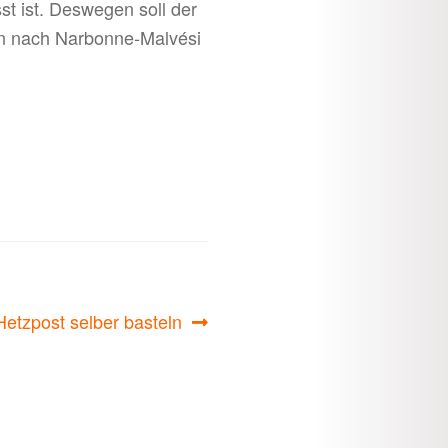
t ist. Deswegen soll der
n nach Narbonne-Malvési
Nächster
Hetzpost selber basteln
Beitrag: