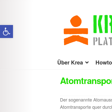
Zur
Zum
Navigation
Inhalt
Werkzeugleiste öffnen
springen
springen
Über Krea
Howto
Atomtranspo
Der sogenannte Atomausst
Atomtransporte quer durch