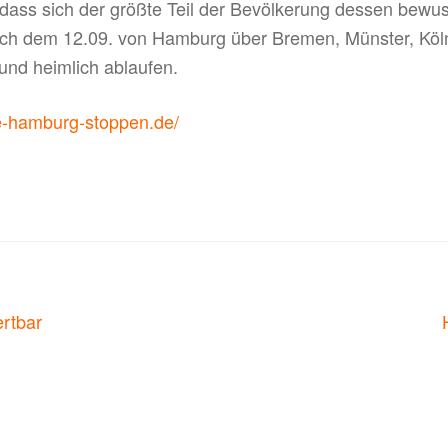
ass sich der größte Teil der Bevölkerung dessen bewuss
ach dem 12.09. von Hamburg über Bremen, Münster, Köl
l und heimlich ablaufen.
e-hamburg-stoppen.de/
on
ertbar