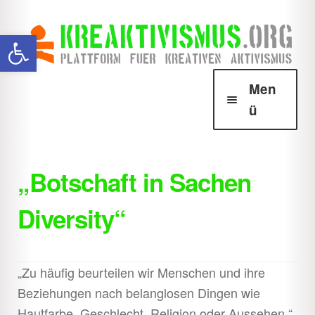
Zur
Zum
Werkzeugleiste öffnen
Navigation
Inhalt
springen
springen
Men
ü
Über Krea
Unter
öffnen
„Botschaft in Sachen
Howtos
Unter
Diversity“
öffnen
Downloads
Unter
öffnen
Shop
Unter
„Zu häufig beurteilen wir Menschen und ihre
öffnen
Beziehungen nach belanglosen Dingen wie
Hautfarbe, Geschlecht, Religion oder Aussehen.“