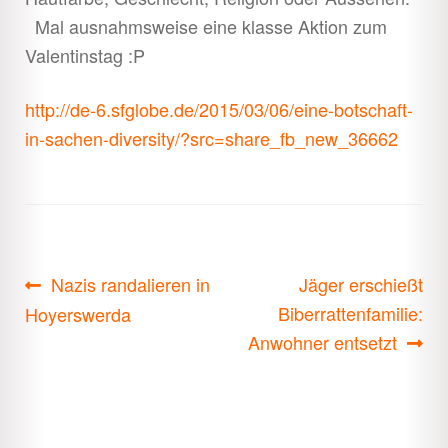
Mal ausnahmsweise eine klasse Aktion zum
Valentinstag :P
http://de-6.sfglobe.de/2015/03/06/eine-botschaft-
in-sachen-diversity/?src=share_fb_new_36662
Beitragsnavigation
Vorheriger
Nächster
Nazis randalieren in
Jäger erschießt
Beitrag:
Beitrag:
Biberrattenfamilie:
Hoyerswerda
Anwohner entsetzt