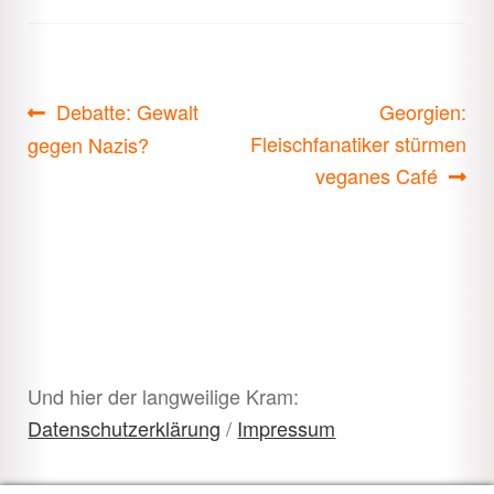
Beitragsnavigation
Vorheriger
Nächster
Debatte: Gewalt
Georgien:
Beitrag:
Beitrag:
Fleischfanatiker stürmen
gegen Nazis?
veganes Café
Und hier der langweilige Kram:
Datenschutzerklärung
/
Impressum