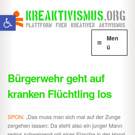
Zur
Zum
Werkzeugleiste öffnen
Navigation
Inhalt
springen
springen
Men
ü
Über Krea
Unter
öffnen
Bürgerwehr geht auf
Howtos
Unter
kranken Flüchtling los
öffnen
Downloads
Unter
öffnen
Shop
Unter
SPON:
„Das muss man sich mal auf der Zunge
öffnen
zergehen lassen: Da steht also ein junger Mann
reglos schweigend mit einer Flasche in der Hand