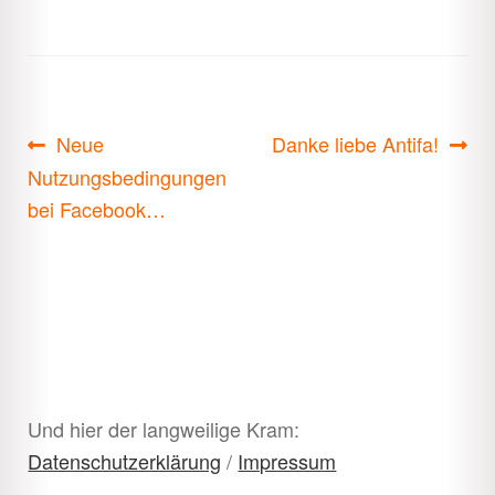
Beitragsnavigation
Vorheriger
Nächster
Neue
Danke liebe Antifa!
Beitrag:
Beitrag:
Nutzungsbedingungen
bei Facebook…
Und hier der langweilige Kram:
Datenschutzerklärung
/
Impressum