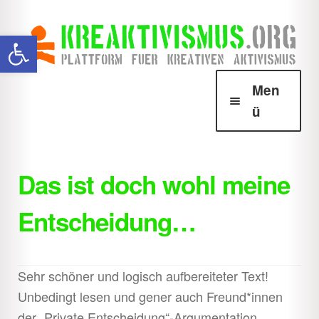
Zur
Zum
Werkzeugleiste öffnen
Navigation
Inhalt
springen
springen
Men
ü
Über Krea
Unter
öffnen
Das ist doch wohl meine
Howtos
Unter
Entscheidung…
öffnen
Downloads
Unter
öffnen
Shop
Unter
Sehr schöner und logisch aufbereiteter Text!
öffnen
Unbedingt lesen und gener auch Freund*innen
der „Private Entscheidung“-Argumentation