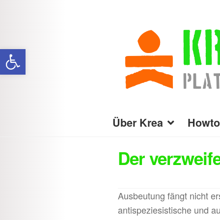
Zur
Zum
Navigation
Inhalt
Werkzeugleiste öffnen
springen
springen
Über Krea
Howto
Der verzweif
Ausbeutung fängt nicht er
antispeziesistische und a