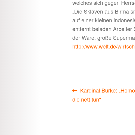
welches sich gegen Herrsc
„Die Sklaven aus Birma si
auf einer kleinen indones
entfernt beladen Arbeiter
der Ware: große Supermä
http://www.welt.de/wirtsc
Beitragsnavigati
Vorheriger
Kardinal Burke: „Homo
Beitrag:
die nett tun“