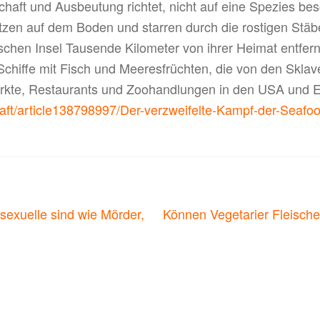
haft und Ausbeutung richtet, nicht auf eine Spezies be
tzen auf dem Boden und starren durch die rostigen Stäbe
ischen Insel Tausende Kilometer von ihrer Heimat entfern
 Schiffe mit Fisch und Meeresfrüchten, die von den Skla
rkte, Restaurants und Zoohandlungen in den USA und E
haft/article138798997/Der-verzweifelte-Kampf-der-Seafo
on
Nächster
sexuelle sind wie Mörder,
Können Vegetarier Fleische
Beitrag: