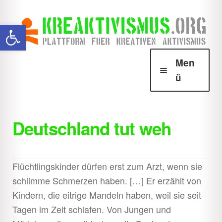
Zur
Zum
Werkzeugleiste öffnen
Navigation
Inhalt
springen
springen
Men
ü
Über Krea
Unter
öffnen
Deutschland tut weh
Howtos
Unter
öffnen
Downloads
Unter
Flüchtlingskinder dürfen erst zum Arzt, wenn sie
öffnen
schlimme Schmerzen haben. […] Er erzählt von
Shop
Unter
Kindern, die eitrige Mandeln haben, weil sie seit
öffnen
Tagen im Zelt schlafen. Von Jungen und