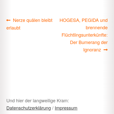
Beitragsnavigation
Vorheriger
Nächster
Nerze quälen bleibt
HOGESA, PEGIDA und
Beitrag:
Beitrag:
brennende
erlaubt
Flüchtlingsunterkünfte:
Der Bumerang der
Ignoranz
Und hier der langweilige Kram:
Datenschutzerklärung
/
Impressum