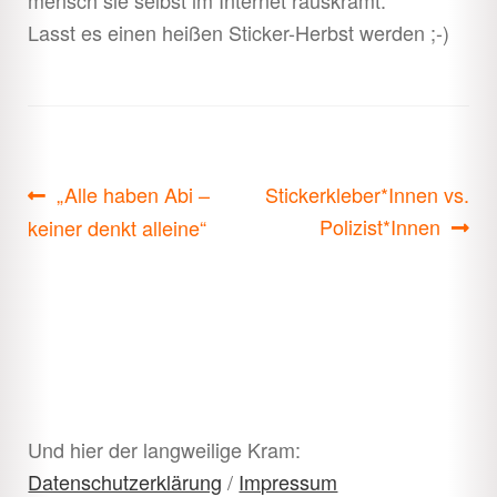
mensch sie selbst im Internet rauskramt.
Lasst es einen heißen Sticker-Herbst werden ;-)
Beitragsnavigation
Vorheriger
Nächster
„Alle haben Abi –
Stickerkleber*Innen vs.
Beitrag:
Beitrag:
Polizist*Innen
keiner denkt alleine“
Und hier der langweilige Kram:
Datenschutzerklärung
/
Impressum