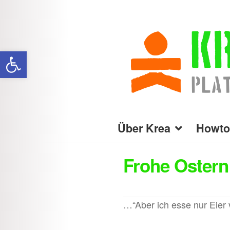
Zur
Zum
Navigation
Inhalt
Werkzeugleiste öffnen
springen
springen
Über Krea
Howto
Frohe Ostern
…“Aber ich esse nur Eier