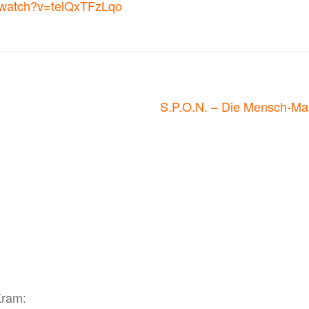
/watch?v=telQxTFzLqo
on
Nächster
S.P.O.N. – Die Mensch-Ma
Beitrag:
Kram: