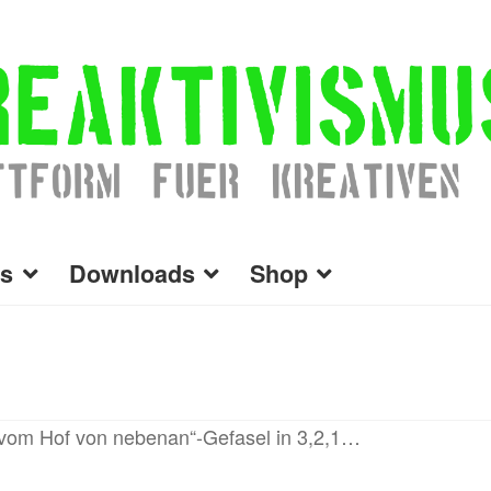
s
Downloads
Shop
 vom Hof von nebenan“-Gefasel in 3,2,1…