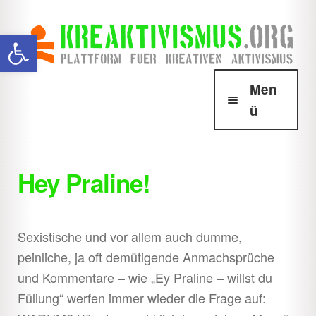
Zur
Zum
Werkzeugleiste öffnen
Navigation
Inhalt
springen
springen
Men
ü
Über Krea
Unter
öffnen
Hey Praline!
Howtos
Unter
öffnen
Downloads
Unter
Sexistische und vor allem auch dumme,
öffnen
peinliche, ja oft demütigende Anmachsprüche
Shop
Unter
und Kommentare – wie „Ey Praline – willst du
öffnen
Füllung“ werfen immer wieder die Frage auf: