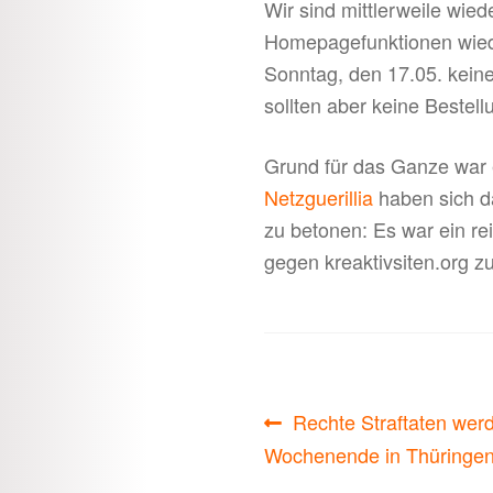
Wir sind mittlerweile wie
Homepagefunktionen wiede
Sonntag, den 17.05. keine
sollten aber keine Bestel
Grund für das Ganze war 
Netzguerillia
haben sich d
zu betonen: Es war ein r
gegen kreaktivsiten.org zu
Beitragsnavigati
Vorheriger
Rechte Straftaten wer
Beitrag:
Wochenende in Thüringe