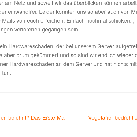
der am Netz und soweit wir das überblicken können arbei
r einwandfrei. Leider konnten uns so aber auch von Mit
 Mails von euch erreichen. Einfach nochmal schicken. ;-
lungen verlorenen gegangen sein.
ein Hardwareschaden, der bei unserem Server aufgetret
a aber drum gekümmert und so sind wir endlich wieder 
einer Hardwareschaden an dem Server und hat nichts m
 tun.
on
Nächster
den belohnt? Das Erste-Mai-
Vegetarier bedroht 
Beitrag:
n