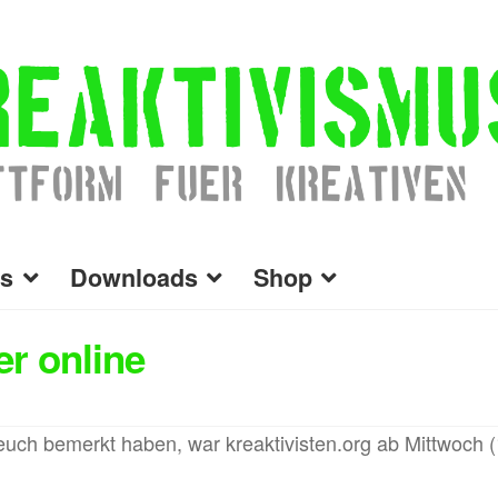
s
Downloads
Shop
er online
 euch bemerkt haben, war kreaktivisten.org ab Mittwoch 