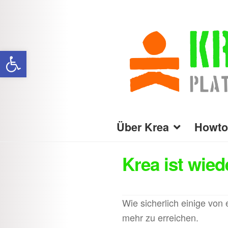
Zur
Zum
Navigation
Inhalt
Werkzeugleiste öffnen
springen
springen
Über Krea
Howto
Krea ist wied
Wie sicherlich einige von
mehr zu erreichen.