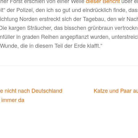
er Forst erschien von einer Weile
dieser Bericht
über e
t“ der Polizei, den ich so gut und eindrücklich finde, das
Richtung Norden erstreckt sich der Tagebau, den wir Nach
Die kargen Sträucher, das bisschen grünbraun vertrock
nfüller in graden Reihen angepflanzt wurden, unterstreic
unde, die in diesem Teil der Erde klafft.“
on
Nächster
e nicht nach Deutschland
Katze und Paar au
Beitrag:
n immer da