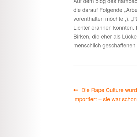
Auf dem blog des hambach
die darauf Folgende „Arbei
vorenthalten möchte ;). „
Lichter erahnen konnten. 
Birken, die eher als Lücke
menschlich geschaffenen W
Beitragsnavigati
Vorheriger
Die Rape Culture wurd
Beitrag:
importiert – sie war scho