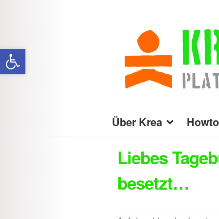
Zur
Zum
Navigation
Inhalt
Werkzeugleiste öffnen
springen
springen
Über Krea
Howto
Liebes Tageb
besetzt…