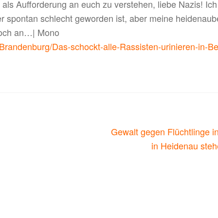
ht als Aufforderung an euch zu verstehen, liebe Nazis! I
r spontan schlecht geworden ist, aber meine heidenaub
 noch an…| Mono
Brandenburg/Das-schockt-alle-Rassisten-urinieren-in-Ber
on
Nächster
Gewalt gegen Flüchtlinge 
Beitrag:
in Heidenau stehen