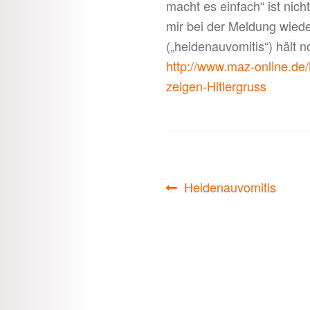
macht es einfach“ ist nic
mir bei der Meldung wiede
(„heidenauvomitis“) hält
http://www.maz-online.de/
zeigen-Hitlergruss
Beitragsnavigati
Vorheriger
Heidenauvomitis
Beitrag: