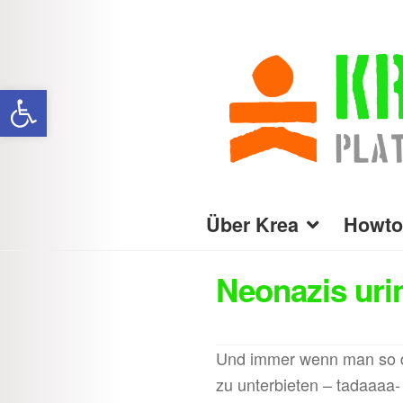
Zur
Zum
Navigation
Inhalt
Werkzeugleiste öffnen
springen
springen
Über Krea
Howto
Neonazis uri
Und immer wenn man so de
zu unterbieten – tadaaaa-