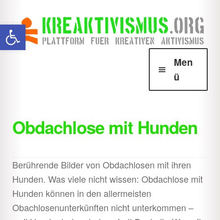
Zur
Zum
Werkzeugleiste öffnen
Navigation
Inhalt
springen
springen
Men
ü
Über Krea
Unter
öffnen
Obdachlose mit Hunden
Howtos
Unter
öffnen
Downloads
Unter
Berührende Bilder von Obdachlosen mit ihren
öffnen
Hunden. Was viele nicht wissen: Obdachlose mit
Shop
Unter
Hunden können in den allermeisten
öffnen
Obachlosenunterkünften nicht unterkommen –