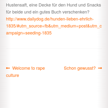
Hustensaft, eine Decke für den Hund und Snacks
für beide und ein gutes Buch verschenken?
http://www.dailydog.de/hunden-lieben-ehrlich-
1835/#utm_source=fb&utm_medium=post&utm_c
ampaign=seeding-1835
Beitragsnavigation
Vorheriger
Nächster
Welcome to rape
Schon gewusst?
Beitrag:
Beitrag:
culture