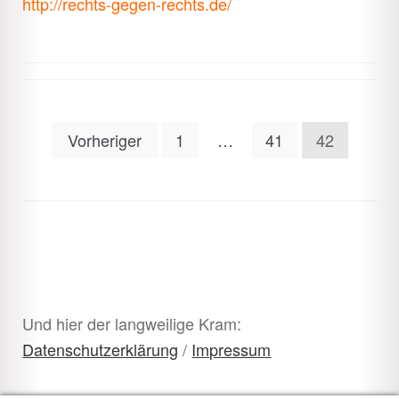
http://rechts-gegen-rechts.de/
Seitennummerierung
Vorheriger
1
…
41
42
der
Beiträge
Und hier der langweilige Kram:
Datenschutzerklärung
/
Impressum