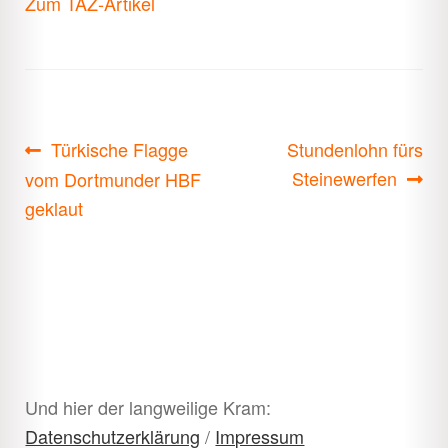
Zum TAZ-Artikel
Beitragsnavigation
Vorheriger
Nächster
Türkische Flagge
Stundenlohn fürs
Beitrag:
Beitrag:
Steinewerfen
vom Dortmunder HBF
geklaut
Und hier der langweilige Kram:
Datenschutzerklärung
/
Impressum