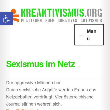
Zur
Zum
Werkzeugleiste öffnen
Navigation
Inhalt
springen
springen
Men
ü
Über Krea
Unter
öffnen
Sexismus im Netz
Howtos
Unter
öffnen
Downloads
Unter
Der aggressive Männerchor
öffnen
Durch sexistische Angriffe werden Frauen aus
Shop
Unter
Netzdebatten verdrängt. Vier österreichische
öffnen
Journalistinnen wehren sich.