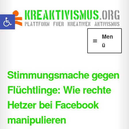
Zur
Zum
Werkzeugleiste öffnen
Navigation
Inhalt
springen
springen
Men
ü
Über Krea
Unter
öffnen
Stimmungsmache gegen
Howtos
Unter
Flüchtlinge: Wie rechte
öffnen
Downloads
Unter
Hetzer bei Facebook
öffnen
Shop
Unter
manipulieren
öffnen