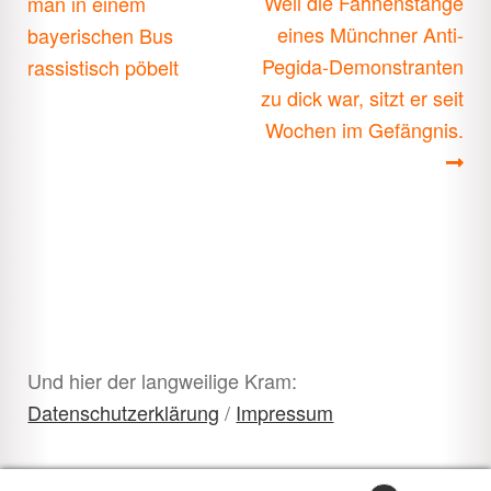
Beitrag:
Beitrag:
Weil die Fahnenstange
man in einem
eines Münchner Anti-
bayerischen Bus
Pegida-Demonstranten
rassistisch pöbelt
zu dick war, sitzt er seit
Wochen im Gefängnis.
Und hier der langweilige Kram:
Datenschutzerklärung
/
Impressum