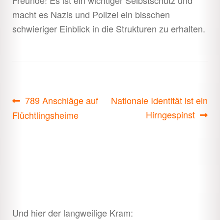
macht es Nazis und Polizei ein bisschen
schwieriger Einblick in die Strukturen zu erhalten.
Beitragsnavigation
Vorheriger
Nächster
789 Anschläge auf
Nationale Identität ist ein
Beitrag:
Beitrag:
Hirngespinst
Flüchtlingsheime
Und hier der langweilige Kram: