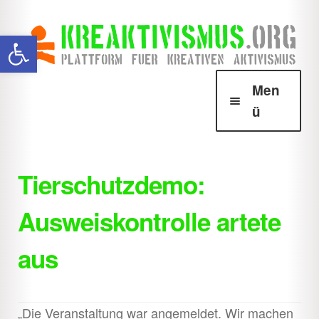
Zur
Zum
Werkzeugleiste öffnen
Navigation
Inhalt
springen
springen
Men
ü
Über Krea
Unter
öffnen
Tierschutzdemo:
Howtos
Unter
Ausweiskontrolle artete
öffnen
Downloads
Unter
aus
öffnen
Shop
Unter
öffnen
„Die Veranstaltung war angemeldet. Wir machen