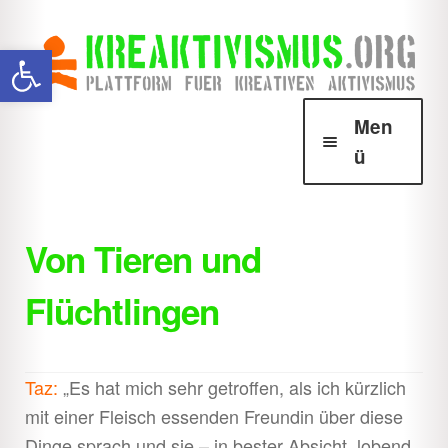
Zur
Zum
Werkzeugleiste öffnen
Navigation
Inhalt
springen
springen
Men
ü
Über Krea
Unter
öffnen
Von Tieren und
Howtos
Unter
Flüchtlingen
öffnen
Downloads
Unter
öffnen
Shop
Unter
Taz:
„Es hat mich sehr getroffen, als ich kürzlich
öffnen
mit einer Fleisch essenden Freundin über diese
Dinge sprach und sie – in bester Absicht, lobend