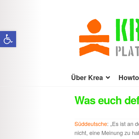
Zur
Zum
Navigation
Inhalt
Werkzeugleiste öffnen
springen
springen
Über Krea
Howto
Was euch defi
Süddeutsche
: „Es ist an 
nicht, eine Meinung zu ha