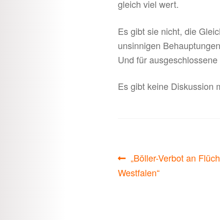
gleich viel wert.
Es gibt sie nicht, die Gle
unsinnigen Behauptungen s
Und für ausgeschlossene 
Es gibt keine Diskussion 
Beitragsnavigati
Vorheriger
„Böller-Verbot an Flüc
Beitrag:
Westfalen“