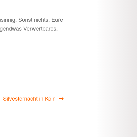
nsinnig. Sonst nichts. Eure
irgendwas Verwertbares.
Nächster
Silvesternacht in Köln
Beitrag: