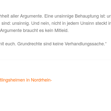
ichheit aller Argumente. Eine unsinnige Behauptung ist: u
ind: unsinnig. Und nein, nicht in jedem Unsinn steckt 
Argumente braucht es kein Mitleid.
mit euch. Grundrechte sind keine Verhandlungssache.“
on
htlingsheimen in Nordrhein-