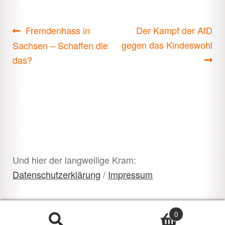
Beitragsnavigation
Vorheriger
Nächster
Fremdenhass in
Der Kampf der AfD
Beitrag:
Beitrag:
gegen das Kindeswohl
Sachsen – Schaffen die
das?
Und hier der langweilige Kram:
Datenschutzerklärung
/
Impressum
0