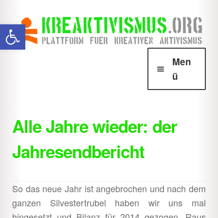
Zur
Zum
Werkzeugleiste öffnen
Navigation
Inhalt
springen
springen
Men
ü
Über Krea
Unter
öffnen
Alle Jahre wieder: der
Howtos
Unter
Jahresendbericht
öffnen
Downloads
Unter
öffnen
Shop
Unter
So das neue Jahr ist angebrochen und nach dem
öffnen
ganzen Silvestertrubel haben wir uns mal
hingesetzt und Bilanz für 2014 gezogen. Raus