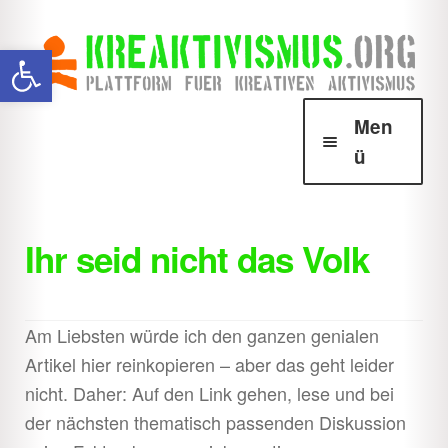
Zur
Zum
Werkzeugleiste öffnen
Navigation
Inhalt
springen
springen
Men
ü
Über Krea
Unter
öffnen
Ihr seid nicht das Volk
Howtos
Unter
öffnen
Downloads
Unter
Am Liebsten würde ich den ganzen genialen
öffnen
Artikel hier reinkopieren – aber das geht leider
Shop
Unter
nicht. Daher: Auf den Link gehen, lese und bei
öffnen
der nächsten thematisch passenden Diskussion