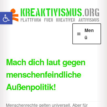
Zur
Zum
Werkzeugleiste öffnen
Navigation
Inhalt
springen
springen
Men
ü
Über Krea
Unter
öffnen
Mach dich laut gegen
Howtos
Unter
menschenfeindliche
öffnen
Downloads
Unter
Außenpolitik!
öffnen
Shop
Unter
öffnen
Menschenrechte gelten universell. Aber für