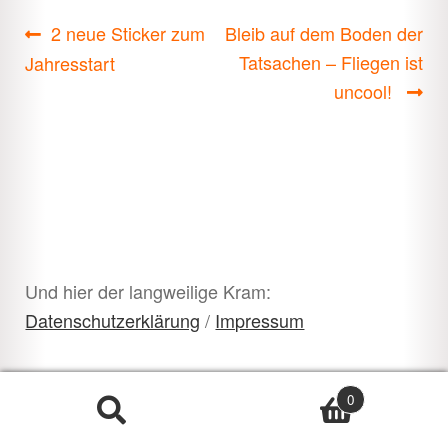
Beitragsnavigation
Vorheriger
Nächster
2 neue Sticker zum
Bleib auf dem Boden der
Beitrag:
Beitrag:
Tatsachen – Fliegen ist
Jahresstart
uncool!
Und hier der langweilige Kram:
Datenschutzerklärung
/
Impressum
0
Suche
Suchen
nach: