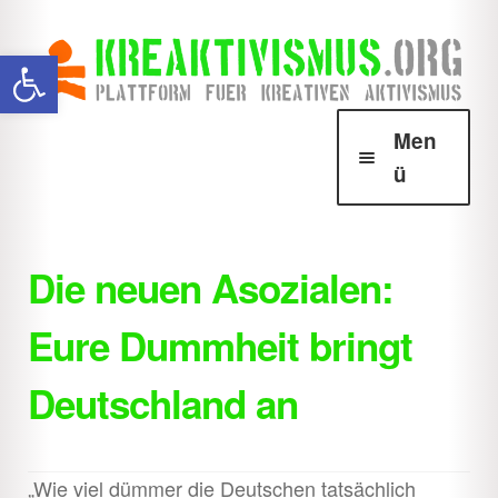
Zur
Zum
Werkzeugleiste öffnen
Navigation
Inhalt
springen
springen
Men
ü
Über Krea
Unter
öffnen
Die neuen Asozialen:
Howtos
Unter
Eure Dummheit bringt
öffnen
Downloads
Unter
Deutschland an
öffnen
Shop
Unter
öffnen
„Wie viel dümmer die Deutschen tatsächlich