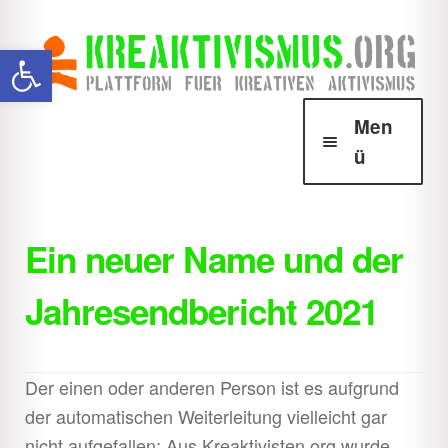
Zur
Zum
Werkzeugleiste öffnen
Navigation
Inhalt
springen
springen
Men
ü
Über Krea
Unter
öffnen
Ein neuer Name und der
Howtos
Unter
Jahresendbericht 2021
öffnen
Downloads
Unter
öffnen
Shop
Unter
Der einen oder anderen Person ist es aufgrund
öffnen
der automatischen Weiterleitung vielleicht gar
nicht aufgefallen: Aus Kreaktivisten.org wurde