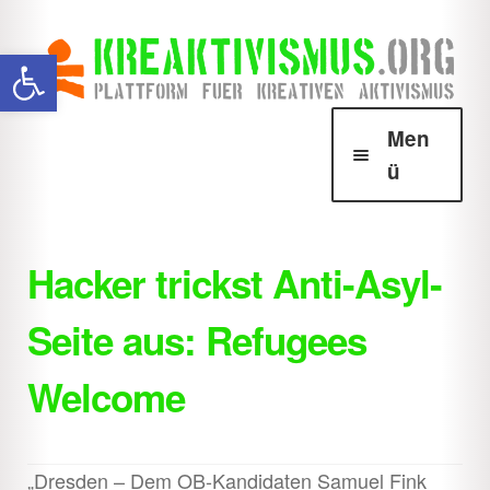
Zur
Zum
Werkzeugleiste öffnen
Navigation
Inhalt
springen
springen
Men
ü
Über Krea
Unter
öffnen
Hacker trickst Anti-Asyl-
Howtos
Unter
Seite aus: Refugees
öffnen
Downloads
Unter
Welcome
öffnen
Shop
Unter
öffnen
„Dresden – Dem OB-Kandidaten Samuel Fink