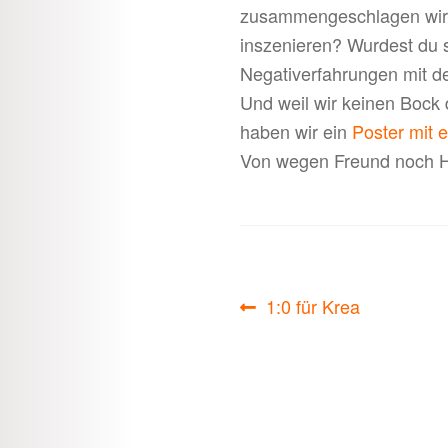
zusammengeschlagen wirst
inszenieren? Wurdest du s
Negativerfahrungen mit der
Und weil wir keinen Bock 
haben wir ein
Poster mit
Von wegen Freund noch He
Beitragsnavigati
Vorheriger
1:0 für Krea
Beitrag: