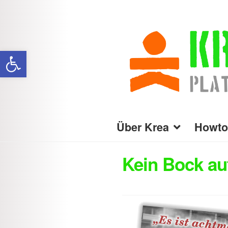
Zur
Zum
Navigation
Inhalt
Werkzeugleiste öffnen
springen
springen
Über Krea
Howto
Kein Bock auf