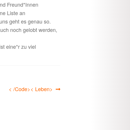
und Freund*Innen
ne Liste an
 uns geht es genau so.
 auch noch gelobt werden,
 eine*r zu viel
Nächster
< /Code>< Leben>
Beitrag: