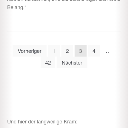
Belang.“
Seitennummerierung
Vorheriger
1
2
3
4
…
der
42
Nächster
Beiträge
Und hier der langweilige Kram: