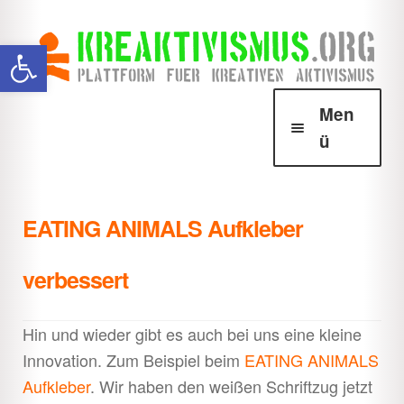
Zur
Zum
Werkzeugleiste öffnen
Navigation
Inhalt
springen
springen
Men
ü
Über Krea
Unter
öffnen
EATING ANIMALS Aufkleber
Howtos
Unter
öffnen
verbessert
Downloads
Unter
öffnen
Hin und wieder gibt es auch bei uns eine kleine
Shop
Unter
Innovation. Zum Beispiel beim
EATING ANIMALS
öffnen
Aufkleber
. Wir haben den weißen Schriftzug jetzt